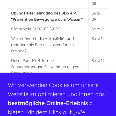
08
Übungsleiterlehrgang des BDS e.V.
Seite
"Prävention Bewegungsraum Wasser"
09
Pilotprojekt DLRG-BDS-BBS
Seite 11
Wie erhöhe ich die Attraktivität und
Seite 12
reduziere die Betriebskosten für ein
Freibad?
Detlef Parr, MdB, fordert
Seite 14
Sonderkampagne Schwimmen gegen
Badeunfälle
Sanierung und Einsatz von Edelstahl
Seite 14
Wir verwenden Cookies um unsere
Ausschreibung 32. Internationalen
Seite 16
Website zu optimieren und Ihnen das
Deutschen Meisterschaften des BDS
bestmögliche Online-Erlebnis
zu
Sportverletzungen durch Schwimmen
Seite 18
bieten. Mit dem Klick auf
„Alle